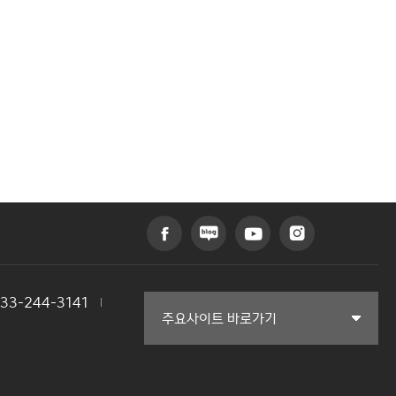
033-244-3141
커뮤니티교육원
주요사이트 바로가기
일송아트홀
한림대학교의료원