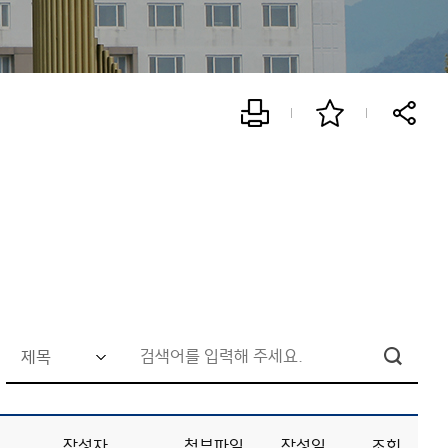
검
색
어
작성자
첨부파일
작성일
조회