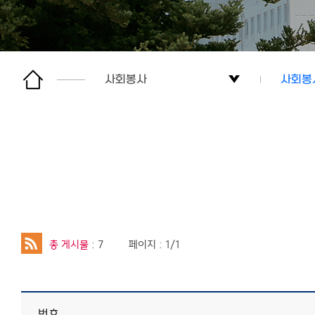
사회봉사
사회봉
한림봉사센터
사회봉
프로그램 안내
자율형
사회봉사
게시판
총 게시물
: 7
페이지 : 1/1
갤러리
이용안내
번호