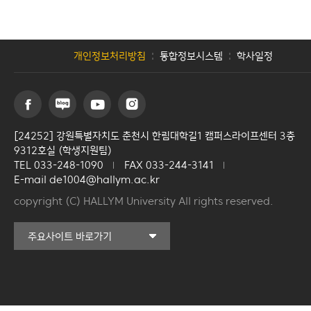
이용안내
개인정보처리방침
통합정보시스템
학사일정
[24252] 강원특별자치도 춘천시 한림대학길1 캠퍼스라이프센터 3층
9312호실 (학생지원팀)
TEL 033-248-1090
FAX 033-244-3141
E-mail de1004@hallym.ac.kr
copyright (C) HALLYM University All rights reserved.
커뮤니티교육원
주요사이트 바로가기
일송아트홀
한림대학교의료원
국제학생증신청