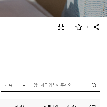
검
색
어
작성자
첨부파일
작성일
조회