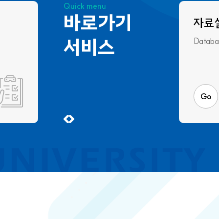
Quick menu
바로가기
공지사항
자료실
자료
활
서비스
Notice
Database
Databa
Gal
Go
Go
Go
G