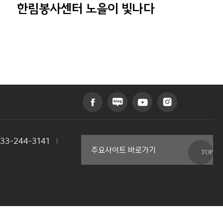
한림봉사센터 노을이 빛나다
033-244-3141
커뮤니티교육원
주요사이트 바로가기
일송아트홀
한림대학교의료원
국제학생증신청
한림대학교 LINC 3.0 사업단