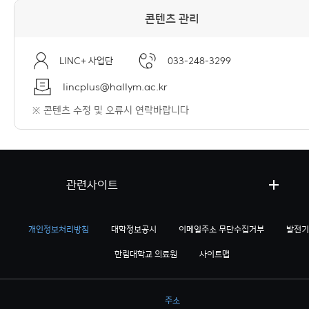
콘텐츠 관리
LINC+ 사업단
033-248-3299
lincplus@hallym.ac.kr
※ 콘텐츠 수정 및 오류시 연락바랍니다
관련사이트
개인정보처리방침
대학정보공시
이메일주소 무단수집거부
발전기
한림대학교 의료원
사이트맵
주소