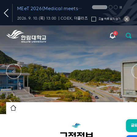
T
MEeT 2026(Medical meets
Technology 2026)
학내 대화의 신뢰를 재미있고 편하게 챙기는 FactChat
2026. 9. 10.(목) 13:00 ｜COEX, 더플라츠
오늘 하루 보지 않기
0
글