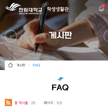
1
학생생활관
게시판
게시판
FAQ
생활관 소개
공지사항
입퇴사 안내
상점
FAQ
생활 안내
서식 자료실
건물 소개
FAQ
총 게시물
: 25
페이지 : 1/3
게시판