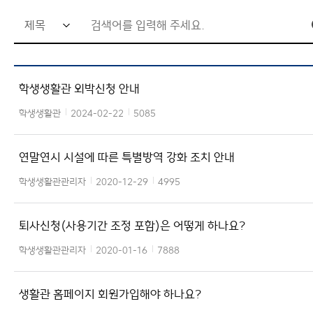
검
사생위원회
색
사이트맵
어
학생생활관 외박신청 안내
입
력
학생생활관
2024-02-22
5085
창
연말연시 시설에 따른 특별방역 강화 조치 안내
학생생활관관리자
2020-12-29
4995
퇴사신청(사용기간 조정 포함)은 어떻게 하나요?
학생생활관관리자
2020-01-16
7888
생활관 홈페이지 회원가입해야 하나요?