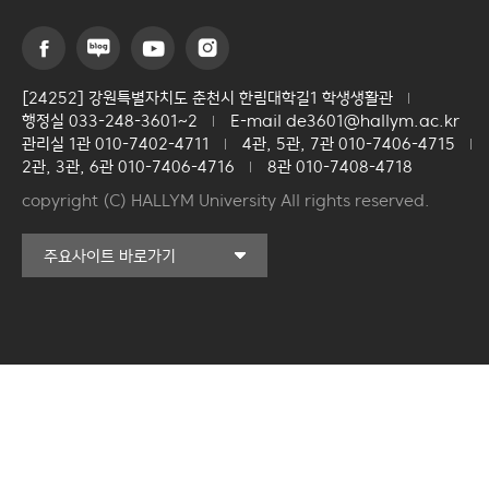
[24252] 강원특별자치도 춘천시 한림대학길1 학생생활관
행정실 033-248-3601~2
E-mail de3601@hallym.ac.kr
관리실 1관 010-7402-4711
4관, 5관, 7관 010-7406-4715
2관, 3관, 6관 010-7406-4716
8관 010-7408-4718
copyright (C) HALLYM University All rights reserved.
커뮤니티교육원
주요사이트 바로가기
일송아트홀
한림대학교의료원
국제학생증신청
한림대학교 LINC 3.0
사업단
캠퍼스라이프카운슬링센터