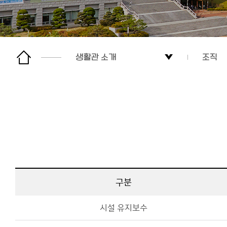
생활관 소개
조직
생활관 소개
학생생
입퇴사 안내
인사말
생활 안내
조직
건물 소개
오시는
구분
게시판
시설 유지보수
사생위원회