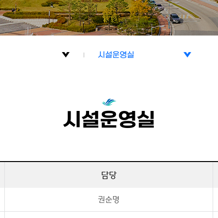
시설운영실
활관 소개
행정실
/연혁
시설운영실
시설운영실
관리실
 길
사감단
담당
권순명