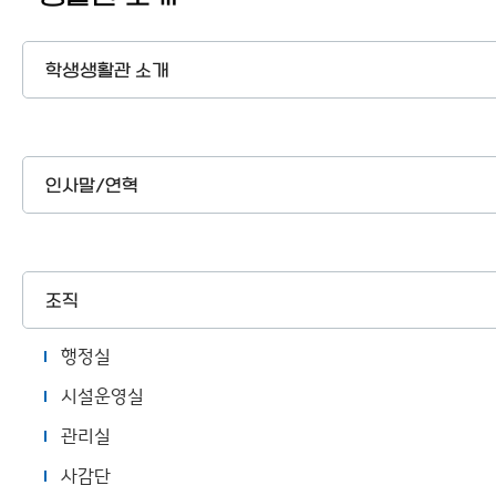
사생위원회
사이트맵
학생생활관 소개
인사말/연혁
조직
행정실
시설운영실
관리실
사감단