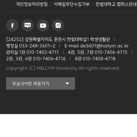
개인정보처리방침
이메일무단수집거부
한림대학교 캠퍼스안내
[24252] 강원특별자치도 춘천시 한림대학길1 학생생활관
행정실 033-248-3601~2
E-mail de3601@hallym.ac.kr
관리실 1관 010-7402-4711
4관, 5관, 7관 010-7406-4715
2관, 3관, 6관 010-7406-4716
8관 010-7408-4718
copyright (C) HALLYM University All rights reserved.
커뮤니티교육원
주요사이트 바로가기
일송아트홀
한림대학교의료원
국제학생증신청
한림대학교 LINC 3.0
사업단