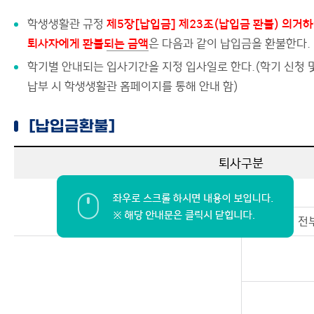
사생위원회
학생생활관 규정
제5장[납입금] 제23조(납입금 환불) 의거
사이트맵
퇴사자에게 환불되는 금액
은 다음과 같이 납입금을 환불한다.
학기별 안내되는 입사기간을 지정 입사일로 한다.(학기 신청 
납부 시 학생생활관 홈페이지를 통해 안내 함)
[납입금환불]
퇴사구분
지정 입사일 이전
7일 전