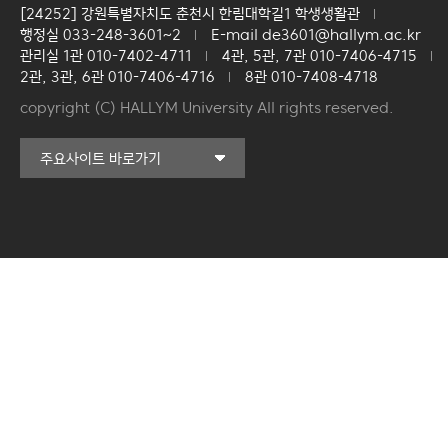
[24252] 강원특별자치도 춘천시 한림대학길1 학생생활관
행정실 033-248-3601~2
E-mail de3601@hallym.ac.kr
관리실 1관 010-7402-4711
4관, 5관, 7관 010-7406-4715
2관, 3관, 6관 010-7406-4716
8관 010-7408-4718
copyright (C) HALLYM University All rights reserved.
커뮤니티교육원
주요사이트 바로가기
일송아트홀
한림대학교의료원
국제학생증신청
한림대학교 LINC 3.0
사업단
캠퍼스라이프카운슬링센터